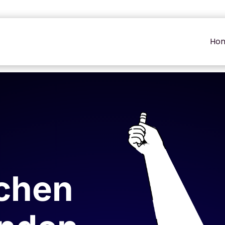
Ho
chen